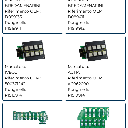
BREDAMENARINI
BREDAMENARINI
Riferimento OEM:
Riferimento OEM:
D089135
D089411
Punginelli:
Punginelli:
P1519911
P1519912
Marcatura:
Marcatura:
IVECO
ACTIA
Riferimento OEM:
Riferimento OEM:
500371242
AC962090
Punginelli:
Punginelli:
P1519914
P1519914