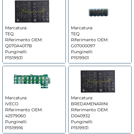
Marcatura:
Marcatura:
TEQ
TEQ
Riferimento OEM:
Riferimento OEM:
Q070A4017B
G07000097
Punginelli:
Punginelli:
P1519931
P1519901
Marcatura:
Marcatura:
IVECO
BREDAMENARINI
Riferimento OEM:
Riferimento OEM:
42579060
D040932
Punginelli:
Punginelli:
P1519916
P1519931