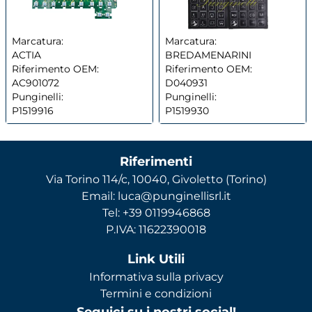
Marcatura:
Marcatura:
ACTIA
BREDAMENARINI
Riferimento OEM:
Riferimento OEM:
AC901072
D040931
Punginelli:
Punginelli:
P1519916
P1519930
Riferimenti
Via Torino 114/c, 10040, Givoletto (Torino)
Email: luca@punginellisrl.it
Tel: +39 0119946868
P.IVA: 11622390018
Link Utili
Informativa sulla privacy
Termini e condizioni
Seguici su i nostri social!