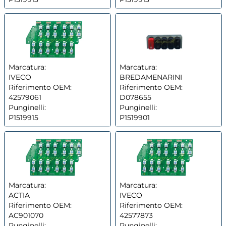
Marcatura:
Marcatura:
IVECO
BREDAMENARINI
Riferimento OEM:
Riferimento OEM:
42579061
D078655
Punginelli:
Punginelli:
P1519915
P1519901
Marcatura:
Marcatura:
ACTIA
IVECO
Riferimento OEM:
Riferimento OEM:
AC901070
42577873
Punginelli:
Punginelli: