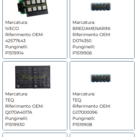
Marcatura:
Marcatura:
IVECO
BREDAMENARINI
Riferimento OEM:
Riferimento OEM:
42577643
D074350
Punginelli:
Punginelli:
P1519914
P1519906
Marcatura:
Marcatura:
TEQ
TEQ
Riferimento OEM:
Riferimento OEM:
Q070A4017A
G07000096
Punginelli:
Punginelli:
P1519930
P1519908