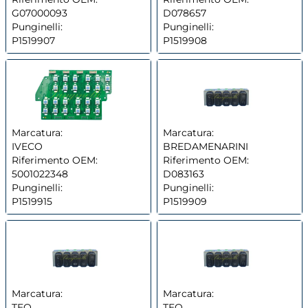
G07000093
D078657
Punginelli:
Punginelli:
P1519907
P1519908
Marcatura:
Marcatura:
IVECO
BREDAMENARINI
Riferimento OEM:
Riferimento OEM:
5001022348
D083163
Punginelli:
Punginelli:
P1519915
P1519909
Marcatura:
Marcatura:
TEQ
TEQ