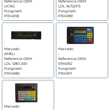
Referencia OEM:
Referencia OEM:
UC16C
LDL 16/120/13
Punginelli:
Punginelli:
P1514918
P1514981
Marcado:
Marcado:
AMELI
-
Referencia OEM:
Referencia OEM:
LDL 1280-200
0194592
Punginelli:
Punginelli:
P1514985
P1514911
Marcado: