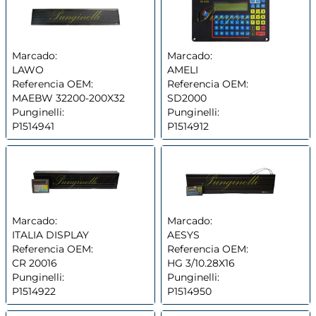
Marcado:
Marcado:
LAWO
AMELI
Referencia OEM:
Referencia OEM:
MAEBW 32200-200X32
SD2000
Punginelli:
Punginelli:
P1514941
P1514912
Marcado:
Marcado:
ITALIA DISPLAY
AESYS
Referencia OEM:
Referencia OEM:
CR 20016
HG 3/10.28X16
Punginelli:
Punginelli:
P1514922
P1514950