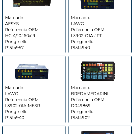
Marcado:
Marcado:
AESYS
LAWO
Referencia OEM:
Referencia OEM:
HG 4/10.160x19
L3902-O1A-JPT
Punginelli:
Punginelli:
P1514957
P1514940
Marcado:
Marcado:
LAWO
BREDAMEDARINI
Referencia OEM:
Referencia OEM:
L3902-01A-MESR
D049869
Punginelli:
Punginelli:
P1514940
P1514902