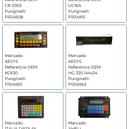
CR 2003
UC16A
Punginelli:
Punginelli:
P1514928
P1514915
Marcado:
Marcado:
AESYS
AESYS
Referencia OEM:
Referencia OEM:
KC630
HG 320.144x24
Punginelli:
Punginelli:
P1514901
P1514963
Marcado:
Marcado:
ITALIA DISPLAY
AMELI