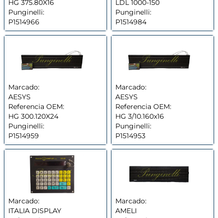
HG 375.80X16
LDL 1000-150
Punginelli:
Punginelli:
P1514966
P1514984
Marcado:
Marcado:
AESYS
AESYS
Referencia OEM:
Referencia OEM:
HG 300.120X24
HG 3/10.160x16
Punginelli:
Punginelli:
P1514959
P1514953
Marcado:
Marcado:
ITALIA DISPLAY
AMELI