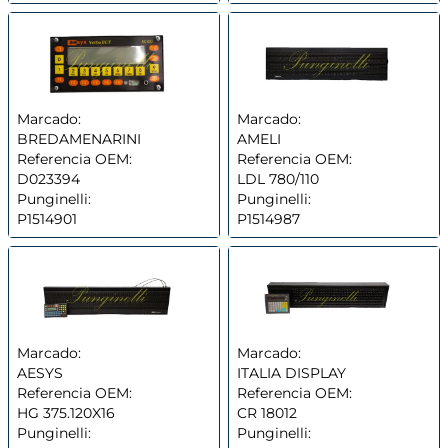
Marcado:
Marcado:
BREDAMENARINI
AMELI
Referencia OEM:
Referencia OEM:
D023394
LDL 780/110
Punginelli:
Punginelli:
P1514901
P1514987
Marcado:
Marcado:
AESYS
ITALIA DISPLAY
Referencia OEM:
Referencia OEM:
HG 375.120X16
CR 18012
Punginelli:
Punginelli: