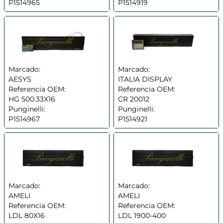
P1514965
P1514919
Marcado:
Marcado:
AESYS
ITALIA DISPLAY
Referencia OEM:
Referencia OEM:
HG 500.33X16
CR 20012
Punginelli:
Punginelli:
P1514967
P1514921
Marcado:
Marcado:
AMELI
AMELI
Referencia OEM:
Referencia OEM:
LDL 80X16
LDL 1900-400