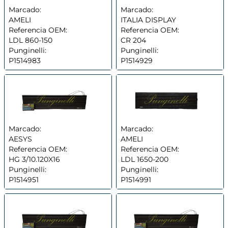
Marcado:
Marcado:
AMELI
ITALIA DISPLAY
Referencia OEM:
Referencia OEM:
LDL 860-150
CR 204
Punginelli:
Punginelli:
P1514983
P1514929
Marcado:
Marcado:
AESYS
AMELI
Referencia OEM:
Referencia OEM:
HG 3/10.120X16
LDL 1650-200
Punginelli:
Punginelli:
P1514951
P1514991