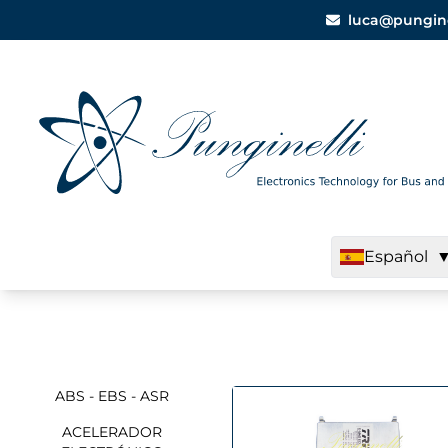
luca@punginell
Español
ABS - EBS - ASR
ACELERADOR