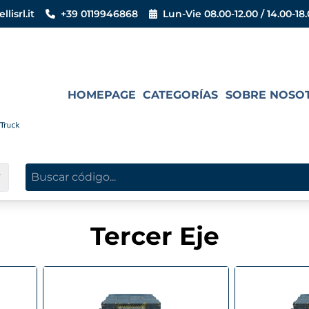
isrl.it
+39 0119946868
Lun-Vie 08.00-12.00 / 14.00-18
HOMEPAGE
CATEGORÍAS
SOBRE NOSO
▼
Tercer Eje