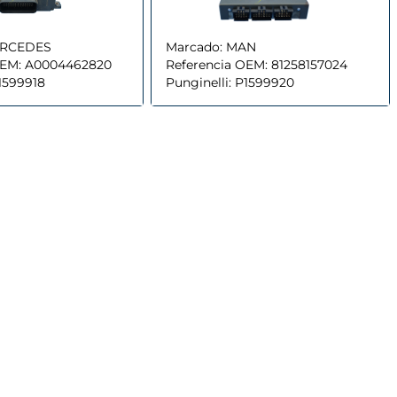
RCEDES
Marcado:
MAN
OEM:
A0004462820
Referencia OEM:
81258157024
1599918
Punginelli:
P1599920