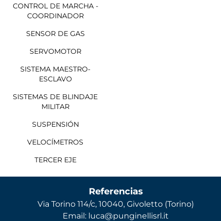
CONTROL DE MARCHA -
COORDINADOR
SENSOR DE GAS
SERVOMOTOR
SISTEMA MAESTRO-
ESCLAVO
SISTEMAS DE BLINDAJE
MILITAR
SUSPENSIÓN
VELOCÍMETROS
TERCER EJE
Referencias
Via Torino 114/c, 10040, Givoletto (Torino)
Email: luca@punginellisrl.it