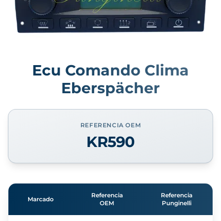
Ecu Comando Clima
Eberspächer
REFERENCIA OEM
KR590
Referencia
Referencia
Marcado
OEM
Punginelli