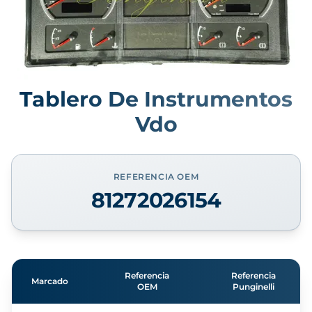
Tablero De Instrumentos
Vdo
REFERENCIA OEM
81272026154
Referencia
Referencia
Marcado
OEM
Punginelli