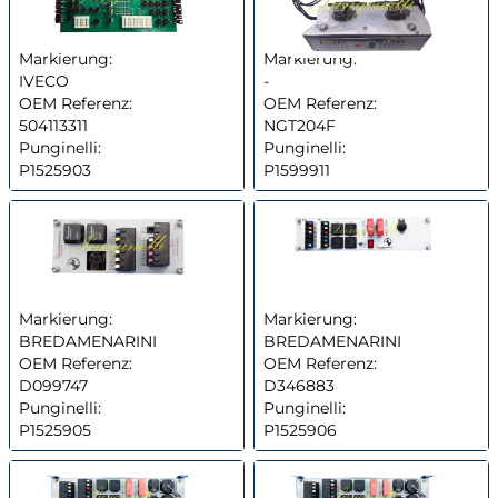
Markierung:
Markierung:
IVECO
-
OEM Referenz:
OEM Referenz:
504113311
NGT204F
Punginelli:
Punginelli:
P1525903
P1599911
Markierung:
Markierung:
BREDAMENARINI
BREDAMENARINI
OEM Referenz:
OEM Referenz:
D099747
D346883
Punginelli:
Punginelli:
P1525905
P1525906