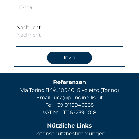
Nachricht
Invia
Referenzen
Via Torino 114/c, 10040, Givoletto (Torino)
Email: luca@punginellisrl.it
Tel: +39 0119946868
VAT N°: IT11622390018
Nützliche Links
Datenschutzbestimmungen