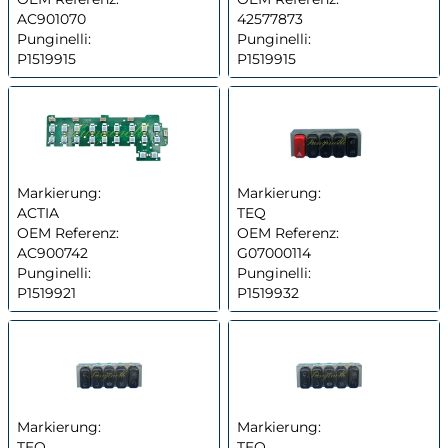
AC901070
42577873
Punginelli:
Punginelli:
P1519915
P1519915
Markierung:
Markierung:
ACTIA
TEQ
OEM Referenz:
OEM Referenz:
AC900742
G07000114
Punginelli:
Punginelli:
P1519921
P1519932
Markierung:
Markierung:
TEQ
TEQ