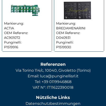
Markierung:
Markierung:
ACTIA
BREDAMENARINI
OEM Referenz:
OEM Referenz:
AC901072
D040931
Punginelli:
Punginelli:
P1519916
P1519930
Referenzen
Via Torino 114/c, 10040, Givoletto (Torino)
Email: luca@punginellisrl.it
Tel: +39 0119946868
VAT N°: IT11622390018
Nützliche Links
Datenschutzbestimmungen