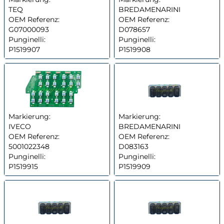
TEQ
BREDAMENARINI
OEM Referenz:
OEM Referenz:
G07000093
D078657
Punginelli:
Punginelli:
P1519907
P1519908
Markierung:
Markierung:
IVECO
BREDAMENARINI
OEM Referenz:
OEM Referenz:
5001022348
D083163
Punginelli:
Punginelli:
P1519915
P1519909