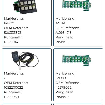
Markierung:
Markierung:
IVECO
ACTIA
OEM Referenz:
OEM Referenz:
500333373
AC964213
Punginelli:
Punginelli:
P1519914
P1519916
Markierung:
Markierung:
-
IVECO
OEM Referenz:
OEM Referenz:
1052200022
42579062
Punginelli:
Punginelli:
P1519950
P1519916