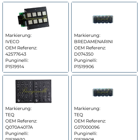
Markierung:
Markierung:
IVECO
BREDAMENARINI
OEM Referenz:
OEM Referenz:
42577643
D074350
Punginelli:
Punginelli:
P1519914
P1519906
Markierung:
Markierung:
TEQ
TEQ
OEM Referenz:
OEM Referenz:
Q070A4017A
G07000096
Punginelli:
Punginelli:
P1519930
P1519908