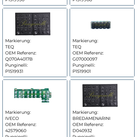
Markierung:
Markierung:
TEQ
TEQ
OEM Referenz:
OEM Referenz:
Q070A4017B
G07000097
Punginelli:
Punginelli:
P1519931
P1519901
Markierung:
Markierung:
IVECO
BREDAMENARINI
OEM Referenz:
OEM Referenz:
42579060
D040932
Punginelli:
Punginelli: