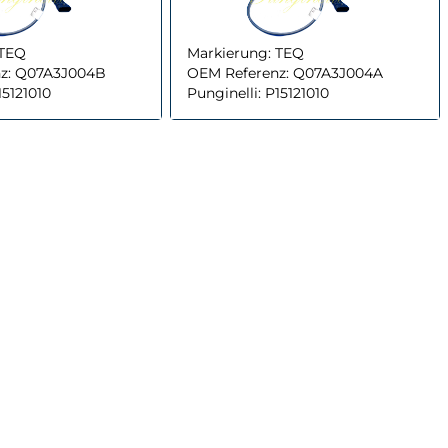
TEQ
Markierung:
TEQ
z:
Q07A3J004B
OEM Referenz:
Q07A3J004A
15121010
Punginelli:
P15121010