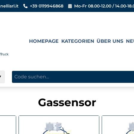
llisrl.it
+39 0119946868
Mo-Fr 08.00-12.00 / 14.00-18.
HOMEPAGE
KATEGORIEN
ÜBER UNS
NE
▼
Gassensor