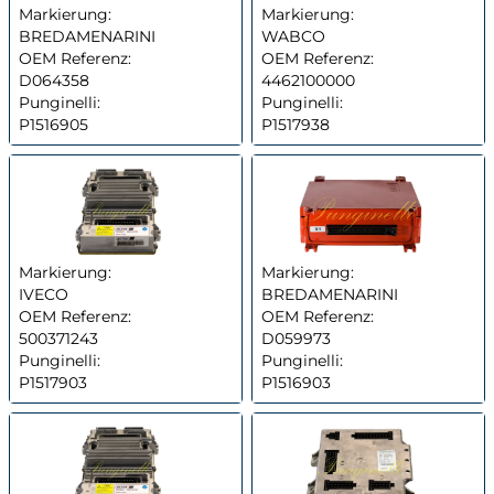
Markierung:
Markierung:
BREDAMENARINI
WABCO
OEM Referenz:
OEM Referenz:
D064358
4462100000
Punginelli:
Punginelli:
P1516905
P1517938
Markierung:
Markierung:
IVECO
BREDAMENARINI
OEM Referenz:
OEM Referenz:
500371243
D059973
Punginelli:
Punginelli:
P1517903
P1516903