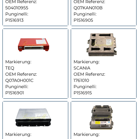
OEM Referenz:
OEM Referenz:
504010955
Q07KAN010B
Punginelli:
Punginelli:
P1516913
P1516905
Markierung:
Markierung:
TEQ
SCANIA
OEM Referenz:
OEM Referenz:
Q07A0H001C
1761010
Punginelli:
Punginelli:
P1516901
P1516915
Markierung:
Markierung: