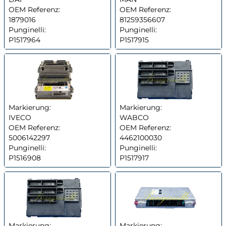
OEM Referenz:
OEM Referenz:
1879016
81259356607
Punginelli:
Punginelli:
P1517964
P1517915
Markierung:
Markierung:
IVECO
WABCO
OEM Referenz:
OEM Referenz:
5006142297
4462100030
Punginelli:
Punginelli:
P1516908
P1517917
Markierung:
Markierung: