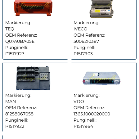
Markierung:
Markierung:
TEQ
IVECO
OEM Referenz:
OEM Referenz:
Q07A0BA05E
5006210387
Punginelli:
Punginelli:
P1517927
P1517903
Markierung:
Markierung:
MAN
VDO
OEM Referenz:
OEM Referenz:
81258067058
1365.1000020000
Punginelli:
Punginelli:
P1517922
P1517964