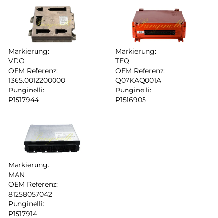
Markierung:
Markierung:
VDO
TEQ
OEM Referenz:
OEM Referenz:
1365.0012200000
Q07KAQ001A
Punginelli:
Punginelli:
P1517944
P1516905
Markierung:
MAN
OEM Referenz:
81258057042
Punginelli:
P1517914