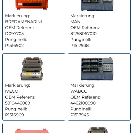
Markierung:
Markierung:
BREDAMENARINI
MAN
OEM Referenz:
OEM Referenz:
D097705
81258067010
Punginelli:
Punginelli:
P1516902
P1517938
Markierung:
Markierung:
IVECO
WABCO
OEM Referenz:
OEM Referenz:
5010446069
4462100090
Punginelli:
Punginelli:
P1516909
P1517945