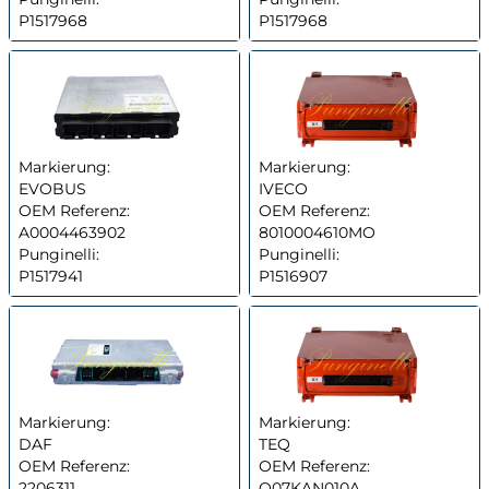
P1517968
P1517968
Markierung:
Markierung:
EVOBUS
IVECO
OEM Referenz:
OEM Referenz:
A0004463902
8010004610MO
Punginelli:
Punginelli:
P1517941
P1516907
Markierung:
Markierung:
DAF
TEQ
OEM Referenz:
OEM Referenz:
2206311
Q07KAN010A