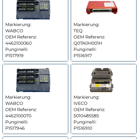
Markierung:
Markierung:
WABCO
TEQ
OEM Referenz:
OEM Referenz:
4462100060
Q07A0H001H
Punginelli:
Punginelli:
P1517919
P1516917
Markierung:
Markierung:
WABCO
IVECO
OEM Referenz:
OEM Referenz:
4462100070
5010485585
Punginelli:
Punginelli:
P1517946
P1516910