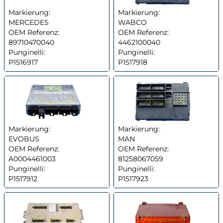
Markierung:
Markierung:
MERCEDES
WABCO
OEM Referenz:
OEM Referenz:
89710470040
4462100040
Punginelli:
Punginelli:
P1516917
P1517918
Markierung:
Markierung:
EVOBUS
MAN
OEM Referenz:
OEM Referenz:
A0004461003
81258067059
Punginelli:
Punginelli:
P1517912
P1517923