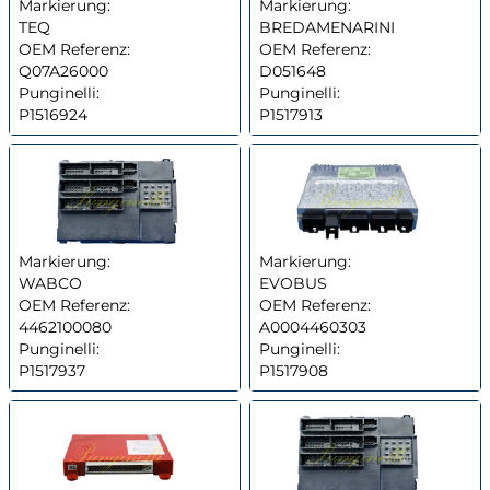
Markierung:
Markierung:
TEQ
BREDAMENARINI
OEM Referenz:
OEM Referenz:
Q07A26000
D051648
Punginelli:
Punginelli:
P1516924
P1517913
Markierung:
Markierung:
WABCO
EVOBUS
OEM Referenz:
OEM Referenz:
4462100080
A0004460303
Punginelli:
Punginelli:
P1517937
P1517908