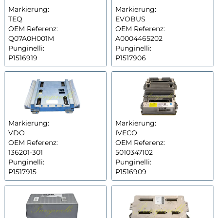
Markierung:
Markierung:
TEQ
EVOBUS
OEM Referenz:
OEM Referenz:
Q07A0H001M
A0004465202
Punginelli:
Punginelli:
P1516919
P1517906
Markierung:
Markierung:
VDO
IVECO
OEM Referenz:
OEM Referenz:
136201-301
5010347102
Punginelli:
Punginelli:
P1517915
P1516909