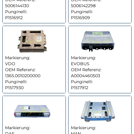
5006144130
5006142298
Punginelli:
Punginelli:
P1516912
P1516909
Markierung:
Markierung:
VDO
EVOBUS
OEM Referenz:
OEM Referenz:
1365.0010200000
A0004460503
Punginelli:
Punginelli:
P1517930
P1517912
Markierung:
Markierung:
DAF
MAN