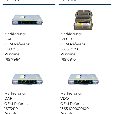
Markierung:
Markierung:
DAF
IVECO
OEM Referenz:
OEM Referenz:
1799293
503530256
Punginelli:
Punginelli:
P1517964
P1516910
Markierung:
Markierung:
DAF
VDO
OEM Referenz:
OEM Referenz:
1673419
1365.1000010100
Punginelli:
Punginelli: