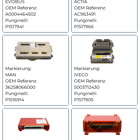
EVOBUS
ACTIA
OEM Referenz:
OEM Referenz:
A0004464502
AC963491
Punginelli:
Punginelli:
P1517941
P1517966
Markierung:
Markierung:
MAN
IVECO
OEM Referenz:
OEM Referenz:
36258066000
5003712430
Punginelli:
Punginelli:
P1516914
P1517905