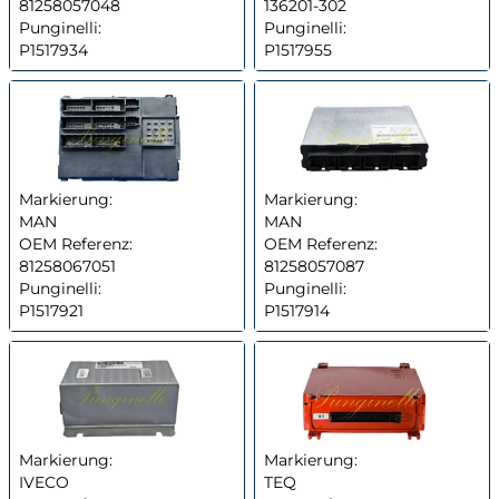
81258057048
136201-302
Punginelli:
Punginelli:
P1517934
P1517955
Markierung:
Markierung:
MAN
MAN
OEM Referenz:
OEM Referenz:
81258067051
81258057087
Punginelli:
Punginelli:
P1517921
P1517914
Markierung:
Markierung:
IVECO
TEQ