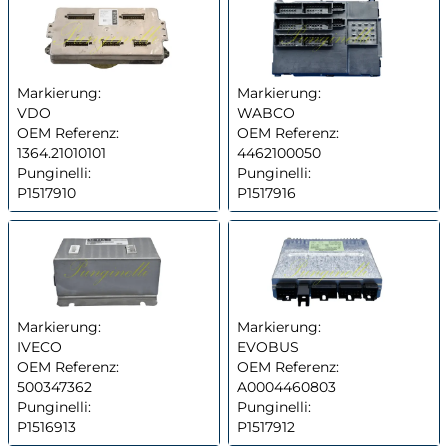
Markierung:
Markierung:
VDO
WABCO
OEM Referenz:
OEM Referenz:
1364.21010101
4462100050
Punginelli:
Punginelli:
P1517910
P1517916
Markierung:
Markierung:
IVECO
EVOBUS
OEM Referenz:
OEM Referenz:
500347362
A0004460803
Punginelli:
Punginelli:
P1516913
P1517912