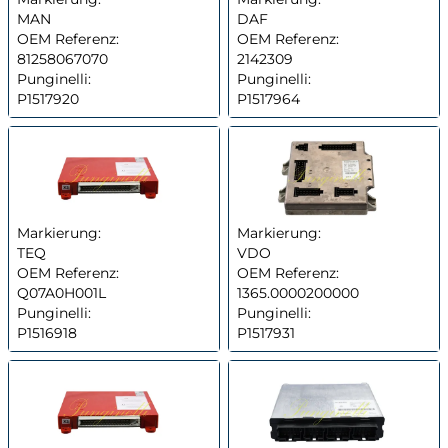
MAN
DAF
OEM Referenz:
OEM Referenz:
81258067070
2142309
Punginelli:
Punginelli:
P1517920
P1517964
Markierung:
Markierung:
TEQ
VDO
OEM Referenz:
OEM Referenz:
Q07A0H001L
1365.0000200000
Punginelli:
Punginelli:
P1516918
P1517931