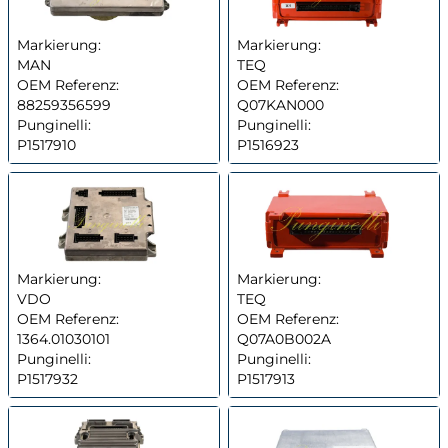
Markierung:
Markierung:
MAN
TEQ
OEM Referenz:
OEM Referenz:
88259356599
Q07KAN000
Punginelli:
Punginelli:
P1517910
P1516923
Markierung:
Markierung:
VDO
TEQ
OEM Referenz:
OEM Referenz:
1364.01030101
Q07A0B002A
Punginelli:
Punginelli:
P1517932
P1517913