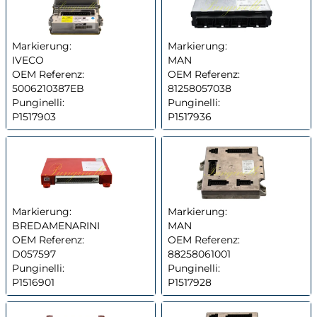
Markierung:
Markierung:
IVECO
MAN
OEM Referenz:
OEM Referenz:
5006210387EB
81258057038
Punginelli:
Punginelli:
P1517903
P1517936
Markierung:
Markierung:
BREDAMENARINI
MAN
OEM Referenz:
OEM Referenz:
D057597
88258061001
Punginelli:
Punginelli:
P1516901
P1517928