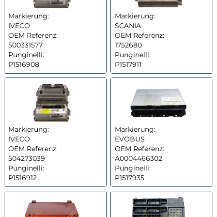
Markierung:
Markierung:
IVECO
SCANIA
OEM Referenz:
OEM Referenz:
500331577
1752680
Punginelli:
Punginelli:
P1516908
P1517911
Markierung:
Markierung:
IVECO
EVOBUS
OEM Referenz:
OEM Referenz:
504273039
A0004466302
Punginelli:
Punginelli:
P1516912
P1517935