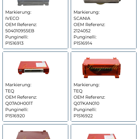
Markierung:
Markierung:
IVECO
SCANIA
OEM Referenz:
OEM Referenz:
504010955EB
2124052
Punginelli:
Punginelli:
P1516913
P1516914
Markierung:
Markierung:
TEQ
TEQ
OEM Referenz:
OEM Referenz:
Q07A0H001T
Q07KAN010
Punginelli:
Punginelli:
P1516920
P1516922