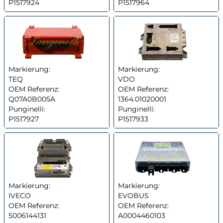
P1517924
P1517964
Markierung:
Markierung:
TEQ
VDO
OEM Referenz:
OEM Referenz:
Q07A0B005A
1364.01020001
Punginelli:
Punginelli:
P1517927
P1517933
Markierung:
Markierung:
IVECO
EVOBUS
OEM Referenz:
OEM Referenz:
5006144131
A0004460103