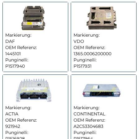
Markierung:
Markierung:
DAF
VDO
OEM Referenz:
OEM Referenz:
1445101
1365.0006200000
Punginelli:
Punginelli:
P1517940
P1517931
Markierung:
Markierung:
ACTIA
CONTINENTAL
OEM Referenz:
OEM Referenz:
921942
A2C53304683
Punginelli:
Punginelli:
P1516928
P1517964