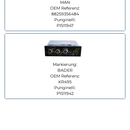
MAN
OEM Referenz:
88259356484
Punginelli:
P1511947
Markierung:
BADER
OEM Referenz:
KR495
Punginelli:
P1511942