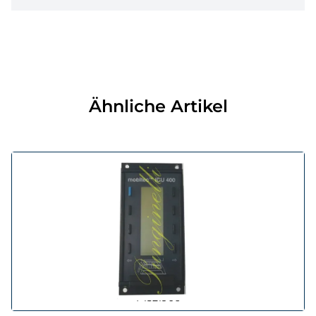
Ähnliche Artikel
Markierung:
MOBITEC
OEM Referenz:
CU331432-2 USB
Punginelli:
P1521906