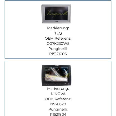
Markierung:
TEQ
OEM Referenz:
Q07K230W5
Punginelli:
P15121006
Markierung:
NINOVA
OEM Referenz:
NV-6820
Punginelli:
P1521904