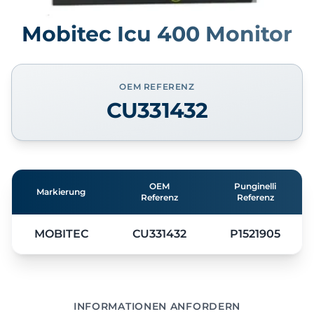
Mobitec Icu 400 Monitor
OEM REFERENZ
CU331432
OEM
Punginelli
Markierung
Referenz
Referenz
MOBITEC
CU331432
P1521905
INFORMATIONEN ANFORDERN