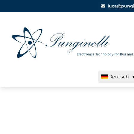
luca@pungine
Deutsch