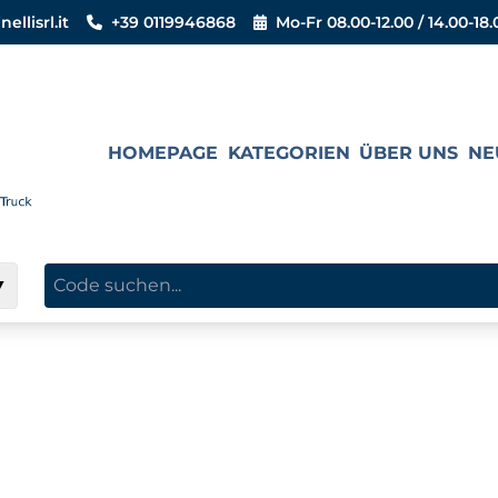
llisrl.it
+39 0119946868
Mo-Fr 08.00-12.00 / 14.00-18.
HOMEPAGE
KATEGORIEN
ÜBER UNS
NE
▼