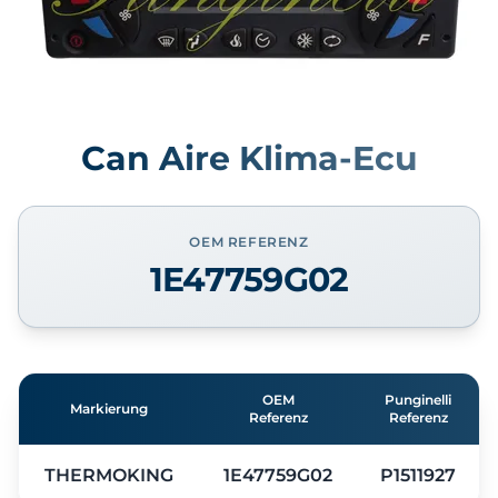
Can Aire Klima-Ecu
OEM REFERENZ
1E47759G02
OEM
Punginelli
Markierung
Referenz
Referenz
THERMOKING
1E47759G02
P1511927