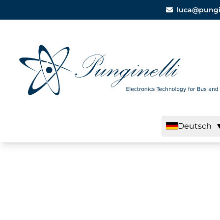
luca@pungine
Deutsch