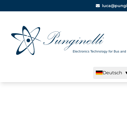
luca@pungine
Deutsch