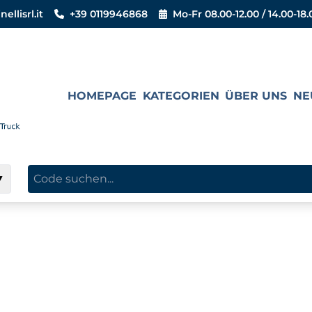
llisrl.it
+39 0119946868
Mo-Fr 08.00-12.00 / 14.00-18.
HOMEPAGE
KATEGORIEN
ÜBER UNS
NE
▼