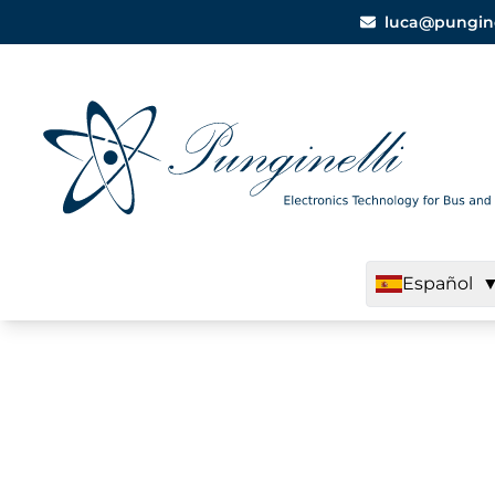
luca@punginell
Español