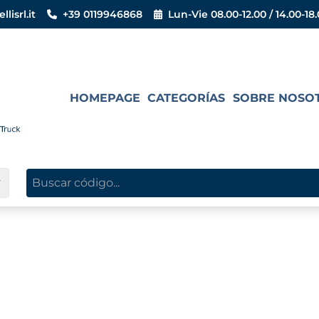
isrl.it
+39 0119946868
Lun-Vie 08.00-12.00 / 14.00-18
HOMEPAGE
CATEGORÍAS
SOBRE NOSO
▼