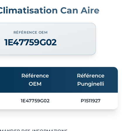
limatisation Can Aire
RÉFÉRENCE OEM
1E47759G02
Référence
Référence
OEM
Punginelli
1E47759G02
P1511927
MANDER DES INFORMATIONS