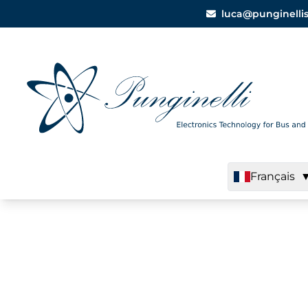
luca@punginellisr
Français