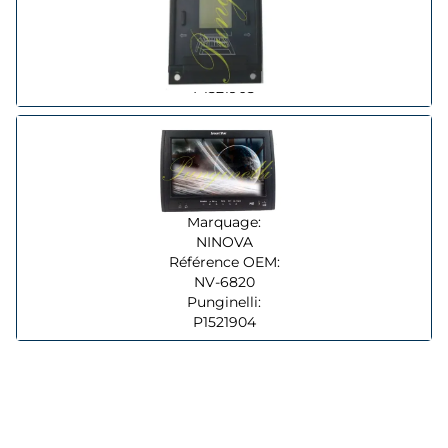
MOBITEC
Référence OEM:
CU331432
Punginelli:
P1521905
Marquage:
NINOVA
Référence OEM:
NV-6820
Punginelli:
P1521904