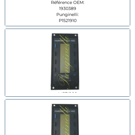
Référence OEM:
1930389
Punginelli:
P1521910
Marquage:
MOBITEC
Référence OEM:
CU331432-2 USB
Punginelli:
P1521906
Marquage: