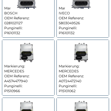
Markierung:
Markierung:
BOSCH
IVECO
OEM Referenz:
OEM Referenz:
0281021127
5803049526
Punginelli:
Punginelli:
P16101132
P16101132
Markierung:
Markierung:
MERCEDES
MERCEDES
OEM Referenz:
OEM Referenz:
A4574477940
A0724472140
Punginelli:
Punginelli:
P1510966
P15101062