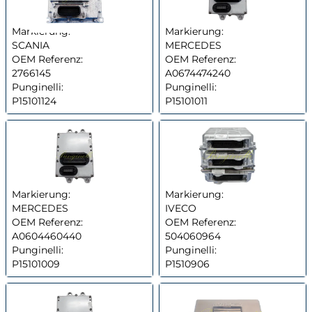
Markierung:
Markierung:
SCANIA
MERCEDES
OEM Referenz:
OEM Referenz:
2766145
A0674474240
Punginelli:
Punginelli:
P15101124
P15101011
Markierung:
Markierung:
MERCEDES
IVECO
OEM Referenz:
OEM Referenz:
A0604460440
504060964
Punginelli:
Punginelli:
P15101009
P1510906