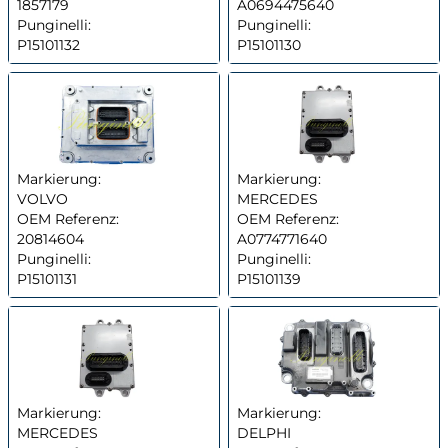
1857179
A0694475640
Punginelli:
Punginelli:
P15101132
P15101130
Markierung:
Markierung:
VOLVO
MERCEDES
OEM Referenz:
OEM Referenz:
20814604
A0774771640
Punginelli:
Punginelli:
P15101131
P15101139
Markierung:
Markierung:
MERCEDES
DELPHI