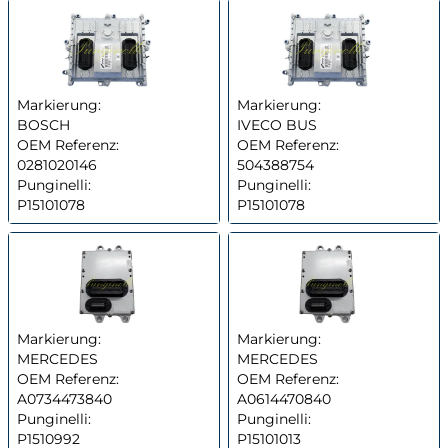
Markierung:
Markierung:
BOSCH
IVECO BUS
OEM Referenz:
OEM Referenz:
0281020146
504388754
Punginelli:
Punginelli:
P15101078
P15101078
Markierung:
Markierung:
MERCEDES
MERCEDES
OEM Referenz:
OEM Referenz:
A0734473840
A0614470840
Punginelli:
Punginelli:
P1510992
P15101013