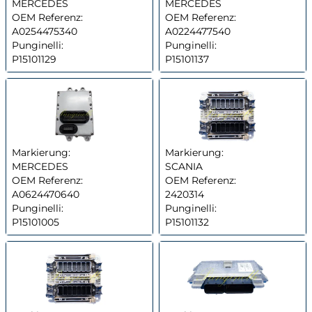
MERCEDES
MERCEDES
OEM Referenz:
OEM Referenz:
A0254475340
A0224477540
Punginelli:
Punginelli:
P15101129
P15101137
Markierung:
Markierung:
MERCEDES
SCANIA
OEM Referenz:
OEM Referenz:
A0624470640
2420314
Punginelli:
Punginelli:
P15101005
P15101132