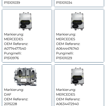
P15101039
P15101034
Markierung:
Markierung:
MERCEDES
MERCEDES
OEM Referenz:
OEM Referenz:
A0774477540
A0644476740
Punginelli:
Punginelli:
P1510976
P15101029
Markierung:
Markierung:
DAF
MERCEDES
OEM Referenz:
OEM Referenz:
2015228
A0634472940