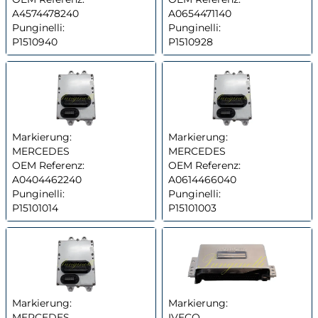
A4574478240
A0654471140
Punginelli:
Punginelli:
P1510940
P1510928
Markierung:
Markierung:
MERCEDES
MERCEDES
OEM Referenz:
OEM Referenz:
A0404462240
A0614466040
Punginelli:
Punginelli:
P15101014
P15101003
Markierung:
Markierung:
MERCEDES
IVECO