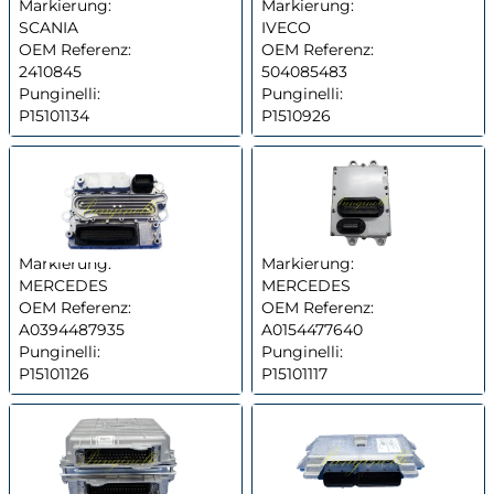
Markierung:
Markierung:
SCANIA
IVECO
OEM Referenz:
OEM Referenz:
2410845
504085483
Punginelli:
Punginelli:
P15101134
P1510926
Markierung:
Markierung:
MERCEDES
MERCEDES
OEM Referenz:
OEM Referenz:
A0394487935
A0154477640
Punginelli:
Punginelli:
P15101126
P15101117